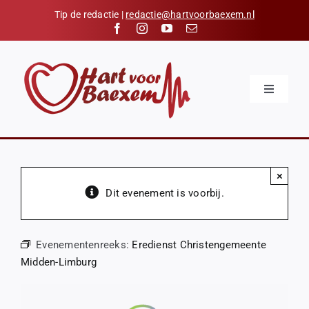
Skip
Tip de redactie |
redactie@hartvoorbaexem.nl
to
content
Toggle
Navigatio
Home
Nieuws
×
Kalender
Dit evenement is voorbij.
Hart voor Baexem
Verenigingen
Evenementenreeks:
Eredienst Christengemeente
Midden-Limburg
Organisaties
Contact