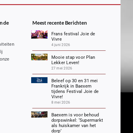
n de
Meest recente Berichten
Frans festival Joie de
Vivre
iteiten
4 juni 2026
ij
Mooie stap voor Plan
 onze
Lekker Leven!
27 mei 2026
Beleef op 30 en 31 mei
Frankrijk in Baexem
tijdens Festival Joie de
Vivre!
8 mei 2026
Baexem is voor behoud
dorpswinkel: ‘Supermarkt
als huiskamer van het
dorp’