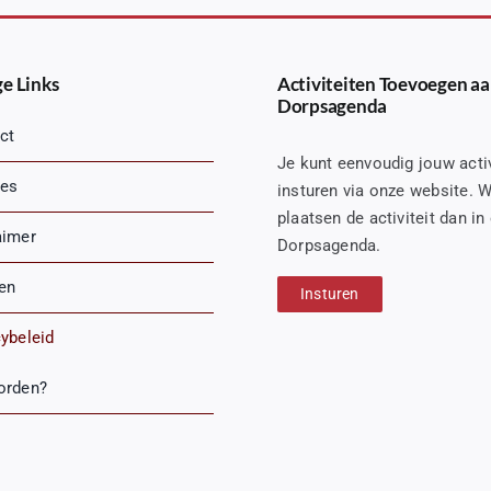
e Links
Activiteiten Toevoegen aa
Dorpsagenda
ct
Je kunt eenvoudig jouw activ
es
insturen via onze website. W
plaatsen de activiteit dan in
aimer
Dorpsagenda.
ren
Insturen
cybeleid
orden?