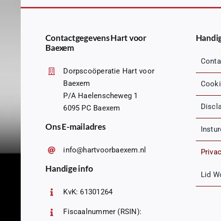
Contactgegevens Hart voor
Handig
Baexem
Conta
Dorpscoöperatie Hart voor
Baexem
Cooki
P/A Haelenscheweg 1
Discl
6095 PC Baexem
Ons E-mailadres
Instu
info@hartvoorbaexem.nl
Priva
Handige info
Lid W
KvK: 61301264
Fiscaalnummer (RSIN):