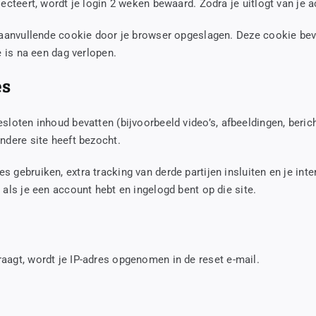
lecteert, wordt je login 2 weken bewaard. Zodra je uitlogt van je 
n aanvullende cookie door je browser opgeslagen. Deze cookie beva
e is na een dag verlopen.
es
sloten inhoud bevatten (bijvoorbeeld video’s, afbeeldingen, berich
ndere site heeft bezocht.
 gebruiken, extra tracking van derde partijen insluiten en je int
 als je een account hebt en ingelogd bent op die site.
aagt, wordt je IP-adres opgenomen in de reset e-mail.