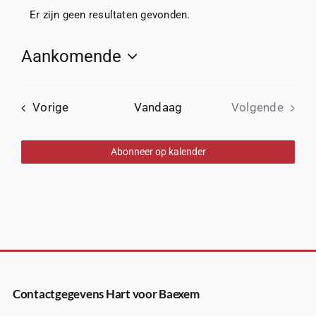
Er zijn geen resultaten gevonden.
Bericht
Aankomende
Selecteer
een
Evenementen
datum.
Vorige
Vandaag
Volgende
Evenemen
Abonneer op kalender
Contactgegevens Hart voor Baexem