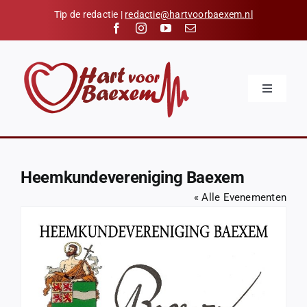
Skip
Tip de redactie |
redactie@hartvoorbaexem.nl
to
content
Toggle
Navigatio
Home
Nieuws
Heemkundevereniging Baexem
Kalender
« Alle Evenementen
Hart voor Baexem
Verenigingen
Organisaties
Contact