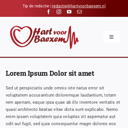
Skip
Tip de redactie |
redactie@hartvoorbaexem.nl
to
content
Toggle
Navigatio
Home
Nieuws
Lorem Ipsum Dolor sit amet
Kalender
Sed ut perspiciatis unde omnis iste natus error sit
Hart voor Baexem
voluptatem accusantium doloremque laudantium, totam
Verenigingen
rem aperiam, eaque ipsa quae ab illo inventore veritatis et
quasi architecto beatae vitae dicta sunt explicabo. Nemo
Organisaties
enim ipsam voluptatem quia voluptas sit aspernatur aut
odit aut fugit, sed quia consequuntur magni dolores eos
Contact