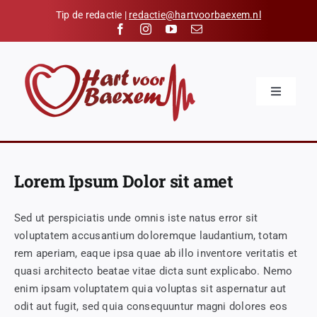
Skip
Tip de redactie |
redactie@hartvoorbaexem.nl
to
content
Toggle
Navigatio
Home
Nieuws
Lorem Ipsum Dolor sit amet
Kalender
Sed ut perspiciatis unde omnis iste natus error sit
Hart voor Baexem
voluptatem accusantium doloremque laudantium, totam
Verenigingen
rem aperiam, eaque ipsa quae ab illo inventore veritatis et
quasi architecto beatae vitae dicta sunt explicabo. Nemo
Organisaties
enim ipsam voluptatem quia voluptas sit aspernatur aut
odit aut fugit, sed quia consequuntur magni dolores eos
Contact