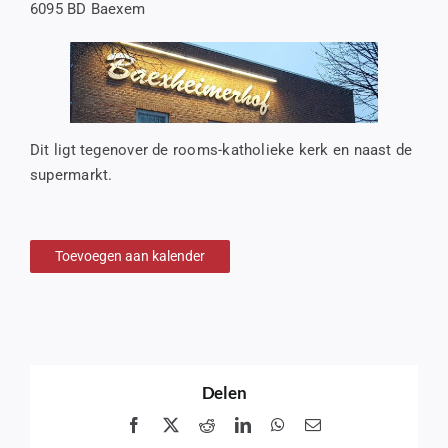
6095 BD Baexem
Dit ligt tegenover de rooms-katholieke kerk en naast de
supermarkt.
Toevoegen aan kalender
Delen
Facebook
X
Reddit
LinkedIn
WhatsApp
Email