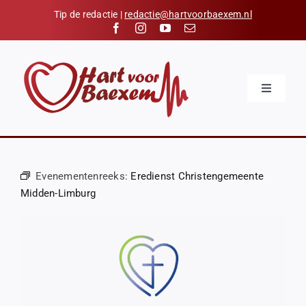
Skip
Tip de redactie |
redactie@hartvoorbaexem.nl
to
content
Toggle
Navigatio
Home
Nieuws
Evenementenreeks:
Eredienst Christengemeente
Kalender
Midden-Limburg
Hart voor Baexem
Verenigingen
Organisaties
Contact