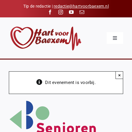
Skip
Tip de redactie |
redactie@hartvoorbaexem.nl
to
content
Toggle
Navigatio
Home
Nieuws
×
Kalender
Dit evenement is voorbij.
Hart voor Baexem
Verenigingen
Organisaties
Contact