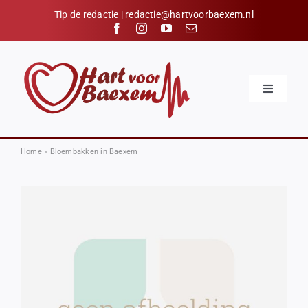
Skip
Tip de redactie |
redactie@hartvoorbaexem.nl
to
content
Toggle
Navigatio
Home
Nieuws
Home
»
Bloembakken in Baexem
Kalender
Hart voor Baexem
Verenigingen
Organisaties
Contact