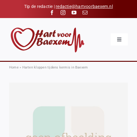
Skip
Tip de redactie |
redactie@hartvoorbaexem.nl
to
content
Toggle
Navigatio
Home
Nieuws
Home
»
Harten kloppen tijdens kermis in Baexem
Kalender
Hart voor Baexem
Verenigingen
Organisaties
Contact