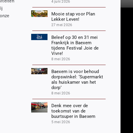
iteiten
4 juni 2026
ij
Mooie stap voor Plan
 onze
Lekker Leven!
27 mei 2026
Beleef op 30 en 31 mei
Frankrijk in Baexem
tijdens Festival Joie de
Vivre!
8 mei 2026
Baexem is voor behoud
dorpswinkel: ‘Supermarkt
als huiskamer van het
dorp’
8 mei 2026
Denk mee over de
toekomst van de
buurtsuper in Baexem
5 mei 2026