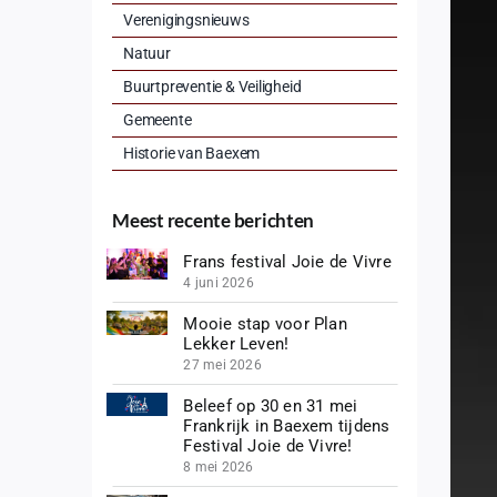
Verenigingsnieuws
Natuur
Buurtpreventie & Veiligheid
Gemeente
Historie van Baexem
Meest recente berichten
Frans festival Joie de Vivre
4 juni 2026
Mooie stap voor Plan
Lekker Leven!
27 mei 2026
Beleef op 30 en 31 mei
Frankrijk in Baexem tijdens
Festival Joie de Vivre!
8 mei 2026