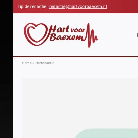
Skip
Tip de redactie |
redactie@hartvoorbaexem.nl
to
content
Home
»
Hartenactie