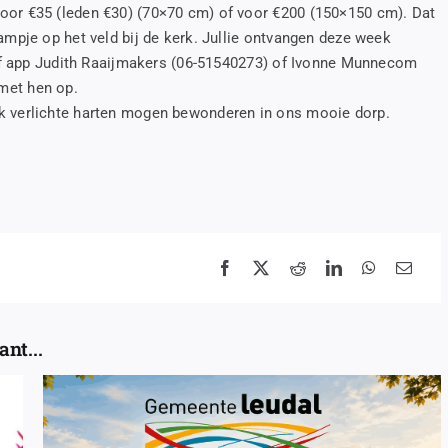
oor €35 (leden €30) (70×70 cm) of voor €200 (150×150 cm). Dat
ampje op het veld bij de kerk. Jullie ontvangen deze week
l of app Judith Raaijmakers (06-51540273) of Ivonne Munnecom
met hen op.
k verlichte harten mogen bewonderen in ons mooie dorp.
nt...