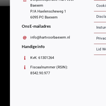
Baexem
Cooki
P/A Haelenscheweg 1
Discl
6095 PC Baexem
Ons E-mailadres
Instu
info@hartvoorbaexem.nl
Priva
Handige info
Lid W
KvK: 61301264
Fiscaalnummer (RSIN):
8542.90.977