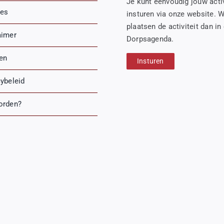
Je kunt eenvoudig jouw activ
es
insturen via onze website. W
plaatsen de activiteit dan in
aimer
Dorpsagenda.
ren
Insturen
cybeleid
orden?