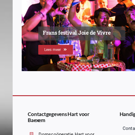
Frans festival Joie de Vivre
Lees meer
Contactgegevens Hart voor
Handig
Baexem
Conta
Dorpscoöperatie Hart voor