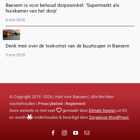
Baexem is voor behoud dorpswinkel: ‘Supermarkt als
huiskamer van het dorp’
8 mei 2026
Denk mee over de toekomst van de buurtsuper in Baexem
5 mei 2026
© Copyright 2015 -2026 | Hart voor Baexem | Alle Rechten
voorbehouden |
Privacybeleid
|
Reglement
Deze website is met veel
gemaakt door
Dímelo Design
uit Ell,
en wordt
onderhouden & beveiligd door
Zorgeloos WordPress
.