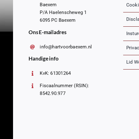
Baexem
Cooki
P/A Haelenscheweg 1
Discl
6095 PC Baexem
Ons E-mailadres
Instu
info@hartvoorbaexem.nl
Priva
Handige info
Lid W
KvK: 61301264
Fiscaalnummer (RSIN):
8542.90.977