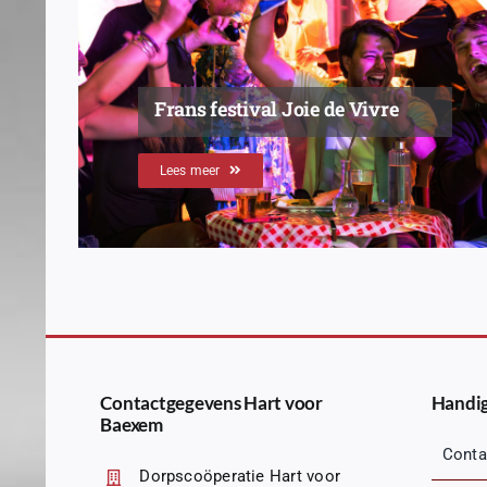
Frans festival Joie de Vivre
Lees meer
Contactgegevens Hart voor
Handig
Baexem
Conta
Dorpscoöperatie Hart voor