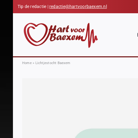
Skip
Tip de redactie |
redactie@hartvoorbaexem.nl
to
content
Home
»
Lichtjestocht Baexem