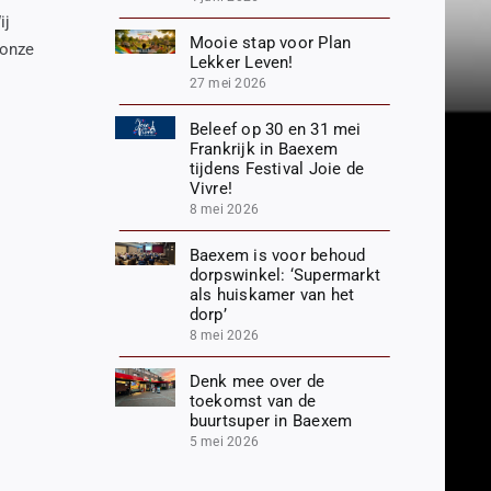
ij
Mooie stap voor Plan
 onze
Lekker Leven!
27 mei 2026
Beleef op 30 en 31 mei
Frankrijk in Baexem
tijdens Festival Joie de
Vivre!
8 mei 2026
Baexem is voor behoud
dorpswinkel: ‘Supermarkt
als huiskamer van het
dorp’
8 mei 2026
Denk mee over de
toekomst van de
buurtsuper in Baexem
5 mei 2026