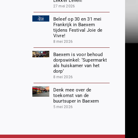
Lekker Leven!
27 mei 2026
Beleef op 30 en 31 mei
Frankrijk in Baexem
tijdens Festival Joie de
Vivre!
8 mei 2026
Baexem is voor behoud
dorpswinkel: ‘Supermarkt
als huiskamer van het
dorp’
8 mei 2026
Denk mee over de
toekomst van de
buurtsuper in Baexem
5 mei 2026