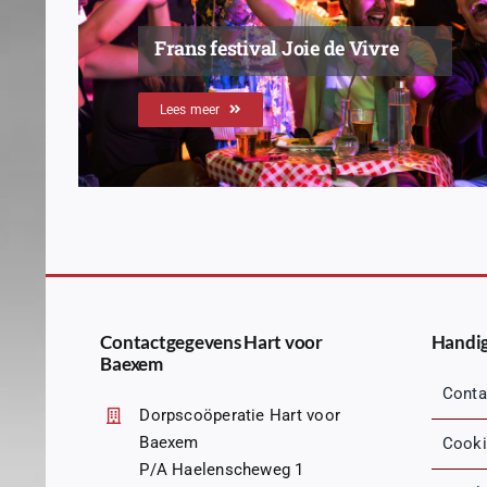
Frans festival Joie de Vivre
Lees meer
Contactgegevens Hart voor
Handig
Baexem
Conta
Dorpscoöperatie Hart voor
Baexem
Cooki
P/A Haelenscheweg 1