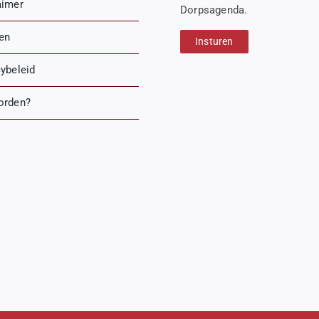
aimer
Dorpsagenda.
ren
Insturen
cybeleid
orden?