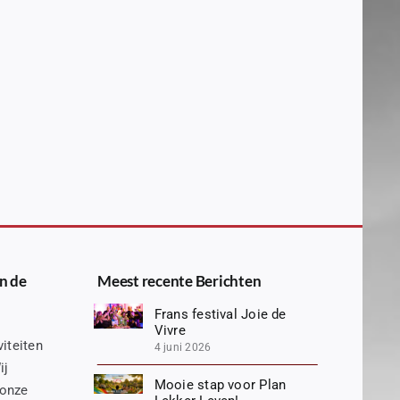
n de
Meest recente Berichten
Frans festival Joie de
Vivre
iteiten
4 juni 2026
ij
Mooie stap voor Plan
 onze