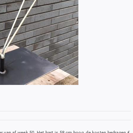
r van af week 50. Het hart is 58 cm hoog, de kosten bedragen €