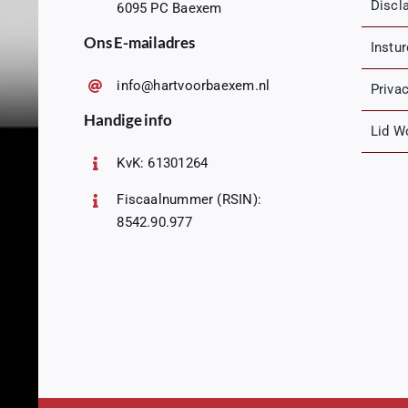
Discl
6095 PC Baexem
Ons E-mailadres
Instu
info@hartvoorbaexem.nl
Priva
Handige info
Lid W
KvK: 61301264
Fiscaalnummer (RSIN):
8542.90.977