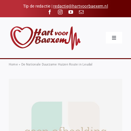
Skip
Tip de redactie |
redactie@hartvoorbaexem.nl
to
content
Toggle
Navigatio
Home
Nieuws
Home
»
De Nationale Duurzame Huizen Route in Leudal
Kalender
Hart voor Baexem
Verenigingen
Organisaties
Contact