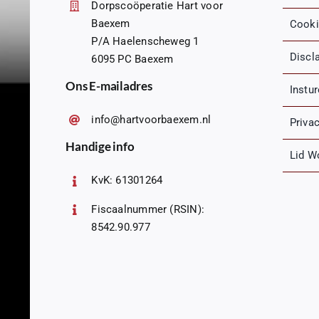
Dorpscoöperatie Hart voor
Baexem
Cooki
P/A Haelenscheweg 1
Discl
6095 PC Baexem
Ons E-mailadres
Instu
info@hartvoorbaexem.nl
Priva
Handige info
Lid W
KvK: 61301264
Fiscaalnummer (RSIN):
8542.90.977