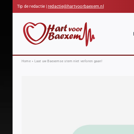
Skip
Tip de redactie |
redactie@hartvoorbaexem.nl
to
content
Home
»
Laat uw Baexemse stem niet verloren gaan!