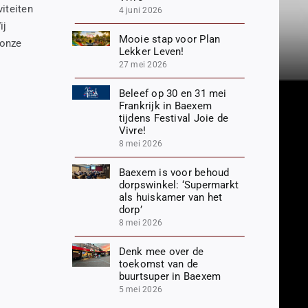
iteiten
4 juni 2026
ij
Mooie stap voor Plan
 onze
Lekker Leven!
27 mei 2026
Beleef op 30 en 31 mei
Frankrijk in Baexem
tijdens Festival Joie de
Vivre!
8 mei 2026
Baexem is voor behoud
dorpswinkel: ‘Supermarkt
als huiskamer van het
dorp’
8 mei 2026
Denk mee over de
toekomst van de
buurtsuper in Baexem
5 mei 2026