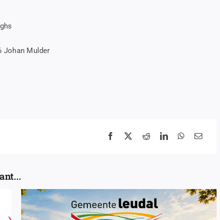
rghs
16 Johan Mulder
nt...