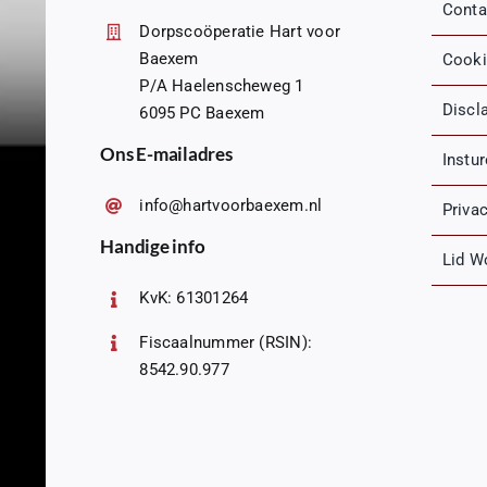
Conta
Dorpscoöperatie Hart voor
Baexem
Cooki
P/A Haelenscheweg 1
Discl
6095 PC Baexem
Ons E-mailadres
Instu
info@hartvoorbaexem.nl
Priva
Handige info
Lid W
KvK: 61301264
Fiscaalnummer (RSIN):
8542.90.977