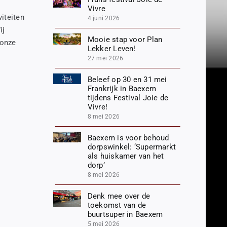
Vivre
iteiten
4 juni 2026
ij
Mooie stap voor Plan
 onze
Lekker Leven!
27 mei 2026
Beleef op 30 en 31 mei
Frankrijk in Baexem
tijdens Festival Joie de
Vivre!
8 mei 2026
Baexem is voor behoud
dorpswinkel: ‘Supermarkt
als huiskamer van het
dorp’
8 mei 2026
Denk mee over de
toekomst van de
buurtsuper in Baexem
5 mei 2026