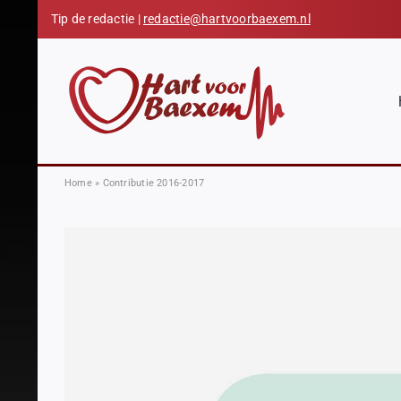
Skip
Tip de redactie |
redactie@hartvoorbaexem.nl
to
content
Home
»
Contributie 2016-2017