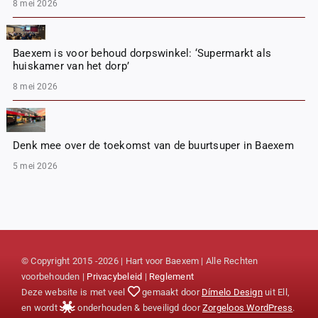
8 mei 2026
Baexem is voor behoud dorpswinkel: ‘Supermarkt als
huiskamer van het dorp’
8 mei 2026
Denk mee over de toekomst van de buurtsuper in Baexem
5 mei 2026
© Copyright 2015 -2026 | Hart voor Baexem | Alle Rechten
voorbehouden |
Privacybeleid
|
Reglement
Deze website is met veel
gemaakt door
Dímelo Design
uit Ell,
en wordt
onderhouden & beveiligd door
Zorgeloos WordPress
.