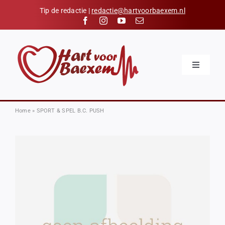
Skip
Tip de redactie |
redactie@hartvoorbaexem.nl
to
content
Toggle
Navigatio
Home
Nieuws
Home
»
SPORT & SPEL B.C. PUSH
Kalender
Hart voor Baexem
Verenigingen
Organisaties
Contact