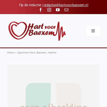
Skip
Tip de redactie |
redactie@hartvoorbaexem.nl
to
content
Toggle
Navigatio
Home
Nieuws
Home
»
Sportmix Horn, Baexem, Haelen
Kalender
Hart voor Baexem
Verenigingen
Organisaties
Contact