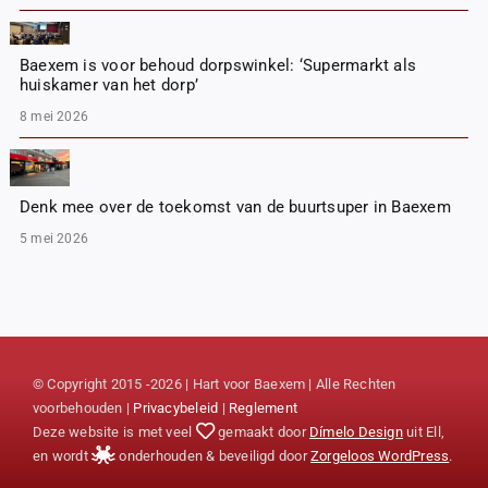
Baexem is voor behoud dorpswinkel: ‘Supermarkt als
huiskamer van het dorp’
8 mei 2026
Denk mee over de toekomst van de buurtsuper in Baexem
5 mei 2026
© Copyright 2015 -2026 | Hart voor Baexem | Alle Rechten
voorbehouden |
Privacybeleid
|
Reglement
Deze website is met veel
gemaakt door
Dímelo Design
uit Ell,
en wordt
onderhouden & beveiligd door
Zorgeloos WordPress
.