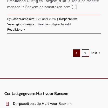
Emotioneel Rustig en Toegewijd Dit is zoals de meeste
mensen in Baexem en omstreken hem
[...]
By
JohanRamakers
|
25 april 2026
|
Dorpsnieuws
,
voor
Verenigingsnieuws
|
Reacties uitgeschakeld
Koninklijke
Read More
onderscheiding
voor
Geert
Janssen
Next
1
2
Contactgegevens Hart voor Baexem
Dorpscoöperatie Hart voor Baexem