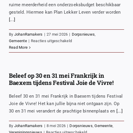
ruime meerderheid een onderzoeksbudget beschikbaar
gesteld. Hiermee kan Plan Lekker Leven verder worden
[...]
By
JohanRamakers
|
27 mei 2026
|
Dorpsnieuws
,
voor
Gemeente
|
Reacties uitgeschakeld
Mooie
Read More
stap
voor
Plan
Lekker
Beleef op 30 en 31 mei Frankrijk in
Leven!
Baexem tijdens Festival Joie de Vivre!
Beleef 30 en 31 mei Frankrijk in Baexem tijdens Festival
Joie de Vivre! Het kan jullie bijna niet ontgaan zijn. Op
30 en 31 mei verandert de prachtige binnenplaats en
[...]
By
JohanRamakers
|
8 mei 2026
|
Dorpsnieuws
,
Gemeente
,
voor
Verenigingsnieuws
|
Reacties uitgeschakeld