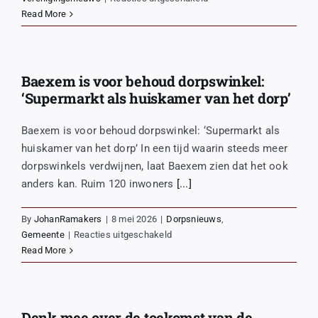
Beleef
Read More
op
30
en
31
Baexem is voor behoud dorpswinkel:
mei
‘Supermarkt als huiskamer van het dorp’
Frankrijk
in
Baexem is voor behoud dorpswinkel: ‘Supermarkt als
Baexem
huiskamer van het dorp’ In een tijd waarin steeds meer
tijdens
dorpswinkels verdwijnen, laat Baexem zien dat het ook
Festival
anders kan. Ruim 120 inwoners
[...]
Joie
de
Vivre!
By
JohanRamakers
|
8 mei 2026
|
Dorpsnieuws
,
voor
Gemeente
|
Reacties uitgeschakeld
Baexem
Read More
is
voor
behoud
dorpswinkel:
Denk mee over de toekomst van de