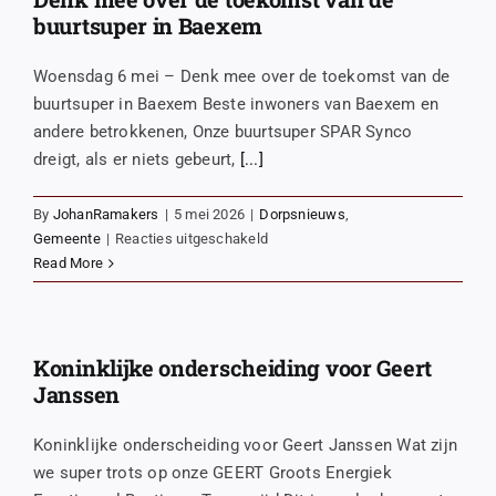
‘Supermarkt
buurtsuper in Baexem
als
huiskamer
Woensdag 6 mei – Denk mee over de toekomst van de
van
buurtsuper in Baexem Beste inwoners van Baexem en
het
andere betrokkenen, Onze buurtsuper SPAR Synco
dorp’
dreigt, als er niets gebeurt,
[...]
By
JohanRamakers
|
5 mei 2026
|
Dorpsnieuws
,
voor
Gemeente
|
Reacties uitgeschakeld
Denk
Read More
mee
over
de
toekomst
Koninklijke onderscheiding voor Geert
van
Janssen
de
buurtsuper
Koninklijke onderscheiding voor Geert Janssen Wat zijn
in
we super trots op onze GEERT Groots Energiek
Baexem