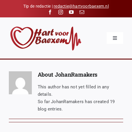
Skip
Tip de redactie |
redactie@hartvoorbaexem.nl
to
content
Toggle
Navigatio
Home
Nieuws
About JohanRamakers
Kalender
This author has not yet filled in any
Hart voor Baexem
details.
So far JohanRamakers has created 19
Verenigingen
blog entries.
Organisaties
Contact