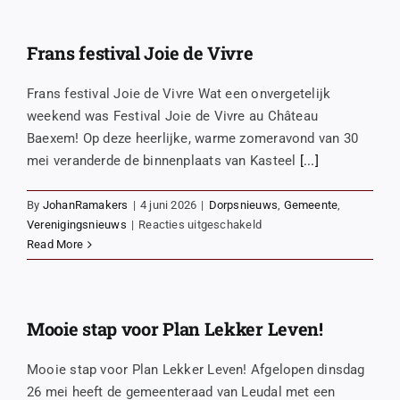
Frans festival Joie de Vivre
Frans festival Joie de Vivre Wat een onvergetelijk
weekend was Festival Joie de Vivre au Château
Baexem! Op deze heerlijke, warme zomeravond van 30
mei veranderde de binnenplaats van Kasteel
[...]
By
JohanRamakers
|
4 juni 2026
|
Dorpsnieuws
,
Gemeente
,
voor
Verenigingsnieuws
|
Reacties uitgeschakeld
Frans
Read More
festival
Joie
de
Vivre
Mooie stap voor Plan Lekker Leven!
Mooie stap voor Plan Lekker Leven! Afgelopen dinsdag
26 mei heeft de gemeenteraad van Leudal met een